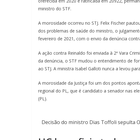
oferecida em 2020 e ratificada em 20922, perman
ministro do STF.
A morosidade ocorreu no STJ. Felix Fischer paut
dos problemas de saúde do ministro, o julgame
fevereiro de 2021, com o envio da denúncia contra
A ação contra Reinaldo foi enviada à 2ª Vara Crim
da denúncia, o STF mudou o entendimento de foro
ao STJ. A ministra Isabel Galloti nunca a levou pa
A morosidade da Justiça foi um dos pontos aponta
regional do PL, que é candidato a senador nas el
(PL).
Decisão do ministro Dias Toffoli sepulta 