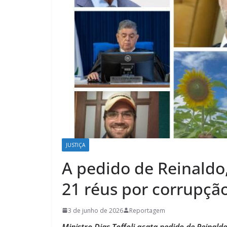
JUSTIÇA
A pedido de Reinaldo, 
21 réus por corrupçã
3 de junho de 2026
Reportagem
Ministro Dias Toffoli acata pedido de Reinald