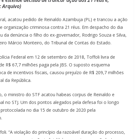
: Arquivo)
eral, acatou pedido de Reinaldo Azambuja (PL) e trancou a ação
 e organização criminosa contra 21 réus. Em despacho do dia
ou da denúncia o filho do ex-governador, Rodrigo Souza e Silva,
eiro Márcio Monteiro, do Tribunal de Contas do Estado.
lícia Federal em 12 de setembro de 2018, Toffoli livra de
 de R$ 67,7 milhões paga pela JBS. O suposto esquema
a de incentivos fiscais, causou prejuízo de R$ 209,7 milhões
al da República.
o, o ministro do STF acatou habeas corpus de Reinaldo e
al no STJ. Um dos pontos alegados pela defesa foi o longo
ia protocolada no dia 15 de outubro de 2020 pela
o.
oli. “A violação do princípio da razoável duração do processo,