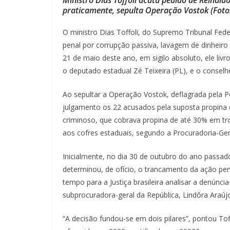
praticamente, sepulta Operação Vostok (Foto
O ministro Dias Toffoli, do Supremo Tribunal Fed
penal por corrupção passiva, lavagem de dinheiro
21 de maio deste ano, em sigilo absoluto, ele livr
o deputado estadual Zé Teixeira (PL), e o conselh
Ao sepultar a Operação Vostok, deflagrada pela Po
julgamento os 22 acusados pela suposta propina
criminoso, que cobrava propina de até 30% em troc
aos cofres estaduais, segundo a Procuradoria-Ger
Inicialmente, no dia 30 de outubro do ano passad
determinou, de ofício, o trancamento da ação pen
tempo para a Justiça brasileira analisar a denúnc
subprocuradora-geral da República, Lindôra Araúj
“A decisão fundou-se em dois pilares”, pontou Toff