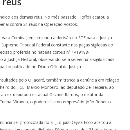
 réus
endido aos demais réus. No mês passado, Toffoli acatou a
penal contra 21 réus na Operação Vostok.
2ª Vara Criminal, encaminhou a decisão do STF para a Justiça
io Supremo Tribunal Federal constante nas peças sigilosas do
decisão proferida no habeas corpus n° 1419188-
 Justiça Eleitoral, observando-se a serventia a sigilosidade
ho publicado no Diário Oficial da Justiça.
onsultados pelo O Jacaré, também tranca a denúncia em relação
elheiro do TCE, Márcio Monteiro, ao deputado Zé Teixeira, ao
), ao ex-deputado estadual Osvane Ramos, o delator da
a Cunha Miranda, o poderosíssimo empresário João Roberto
ncia ser protocolada no STJ, o juiz Deyvis Ecco aceitou a
inosa e lavagem de dinheiro. Só que antes dos 21 réus irem a