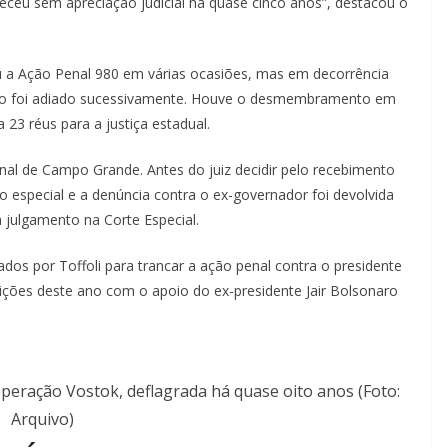
eceu sem apreciação judicial há quase cinco anos”, destacou o
ou a Ação Penal 980 em várias ocasiões, mas em decorrência
nto foi adiado sucessivamente. Houve o desmembramento em
 23 réus para a justiça estadual.
inal de Campo Grande. Antes do juiz decidir pelo recebimento
 especial e a denúncia contra o ex-governador foi devolvida
ra julgamento na Corte Especial.
dos por Toffoli para trancar a ação penal contra o presidente
eições deste ano com o apoio do ex-presidente Jair Bolsonaro
Operação Vostok, deflagrada há quase oito anos (Foto:
Arquivo)