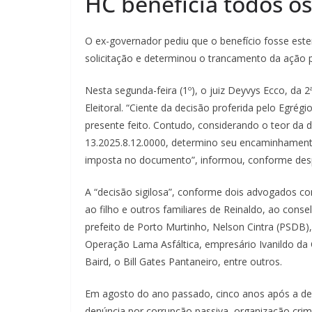
HC beneficia todos os
O ex-governador pediu que o benefício fosse est
solicitação e determinou o trancamento da ação 
Nesta segunda-feira (1º), o juiz Deyvys Ecco, da 
Eleitoral. “Ciente da decisão proferida pelo Egrég
presente feito. Contudo, considerando o teor da 
13.2025.8.12.0000, determino seu encaminhamento à
imposta no documento”, informou, conforme despac
A “decisão sigilosa”, conforme dois advogados c
ao filho e outros familiares de Reinaldo, ao cons
prefeito de Porto Murtinho, Nelson Cintra (PSDB
Operação Lama Asfáltica, empresário Ivanildo d
Baird, o Bill Gates Pantaneiro, entre outros.
Em agosto do ano passado, cinco anos após a denú
denúncia por corrupção passiva, organização crim