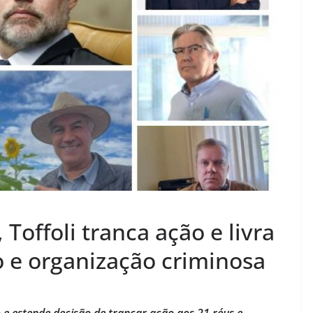
Toffoli tranca ação e livra
o e organização criminosa
o e estende decisão de trancar ação aos 21 réus e,