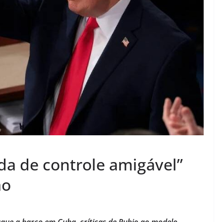
a de controle amigável”
ão
que a barco em Cuba, críticas de Rubio ao modelo