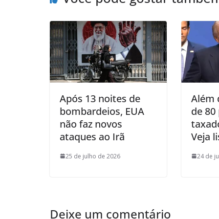
Após 13 noites de
Além d
bombardeios, EUA
de 80
não faz novos
taxad
ataques ao Irã
Veja l
25 de julho de 2026
24 de j
Deixe um comentário