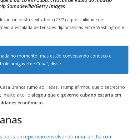
hip Somodevilla/Getty Images
 levantou nesta sexta-feira (27/2) a possibilidade de
meio à escalada de tensões diplomáticas entre Washington e
êm nada no momento, mas estão conversando conosco e
ole amigável de Cuba”, disse.
a Casa Branca rumo ao Texas. Trump afirmou que o secretário
l muito alto” e
alegou que o governo cubano estaria em
culdades econômicas.
banas
s após um episódio envolvendo uma lancha com