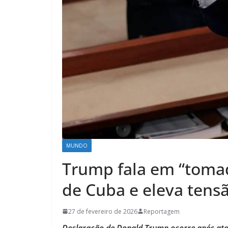
MUNDO
Trump fala em “tomad
de Cuba e eleva tens
27 de fevereiro de 2026
Reportagem
Declaração de Donald Trump ocorre após ata