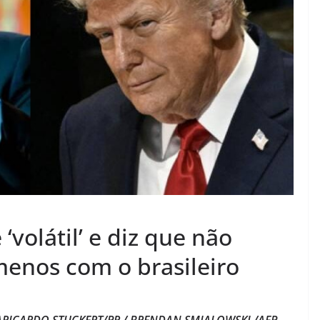
volátil’ e diz que não
menos com o brasileiro
 EUARICARDO STUCKERT/PR / BRENDAN SMIALOWSKI /AFP