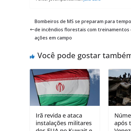
Bombeiros de MS se preparam para temp
de incêndios florestais com treinamentos 
ações em campo
Você pode gostar també
Irã revida e ataca
Númer
instalações militares
após 
dos EUA no Kuwait e
Venez