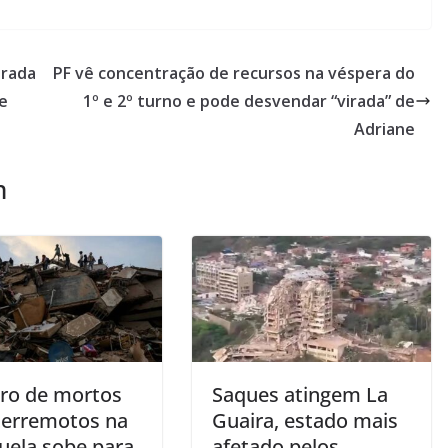
orada
PF vê concentração de recursos na véspera do
e
1º e 2º turno e pode desvendar “virada” de
Adriane
m
o de mortos
Saques atingem La
terremotos na
Guaira, estado mais
uela sobe para
afetado pelos