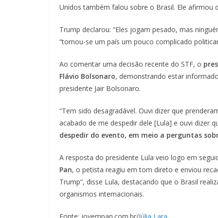
Unidos também falou sobre o Brasil. Ele afirmou q
Trump declarou: “Eles jogam pesado, mas ninguém
“tornou-se um país um pouco complicado politica
Ao comentar uma decisão recente do STF, o
pre
Flávio Bolsonaro
, demonstrando estar informado
presidente Jair Bolsonaro.
“Tem sido desagradável. Ouvi dizer que prendera
acabado de me despedir dele [Lula] e ouvi dizer 
despedir do evento, em meio a perguntas sobre 
A resposta do presidente Lula veio logo em seguid
Pan
, o petista reagiu em tom direto e enviou re
Trump”, disse Lula, destacando que o Brasil real
organismos internacionais.
Fonte: jovempan.com.br/
Júlia Lara