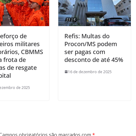
eforço de
Refis: Multas do
iros militares
Procon/MS podem
rários, CBMMS
ser pagas com
 frota de
desconto de até 45%
as de resgate
16 de dezembro de 2025
ital
dezembro de 2025
Campos obrigatórios são marcados com
*