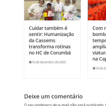
Cuidar também é
Com r
sentir: Humanização
bombe
da Cassems
tempo
transforma rotinas
amplia
no HC de Corumbá
viatur
na Cap
16 de dezembro de 2025
16 de 
Deixe um comentário
O seu endereço de e-mail não será publicado.