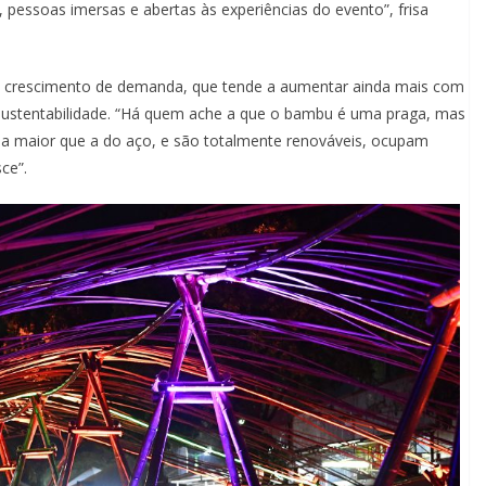
, pessoas imersas e abertas às experiências do evento”, frisa
m crescimento de demanda, que tende a aumentar ainda mais com
sustentabilidade. “Há quem ache a que o bambu é uma praga, mas
ia maior que a do aço, e são totalmente renováveis, ocupam
ce”.