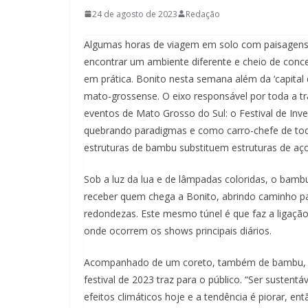
24 de agosto de 2023
Redação
Algumas horas de viagem em solo com paisagens 
encontrar um ambiente diferente e cheio de conce
em prática. Bonito nesta semana além da ‘capital d
mato-grossense. O eixo responsável por toda a tr
eventos de Mato Grosso do Sul: o Festival de In
quebrando paradigmas e como carro-chefe de tod
estruturas de bambu substituem estruturas de aço
Sob a luz da lua e de lâmpadas coloridas, o bamb
receber quem chega a Bonito, abrindo caminho par
redondezas. Este mesmo túnel é que faz a ligação 
onde ocorrem os shows principais diários.
Acompanhado de um coreto, também de bambu, a e
festival de 2023 traz para o público. “Ser susten
efeitos climáticos hoje e a tendência é piorar, 