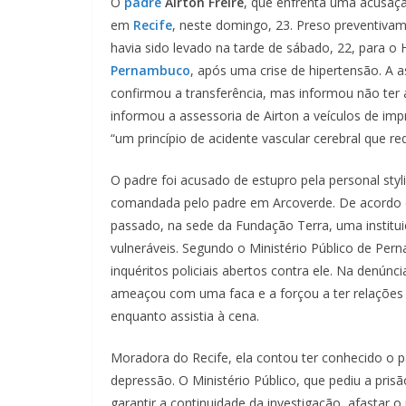
O
padre
Airton Freire
, que enfrenta uma acusação
em
Recife
, neste domingo, 23. Preso preventivam
havia sido levado na tarde de sábado, 22, para o
Pernambuco
, após uma crise de hipertensão. A 
confirmou a transferência, mas informou não ter 
informou a assessoria de Airton a veículos de impr
“um princípio de acidente vascular cerebral que re
O padre foi acusado de estupro pela personal styli
comandada pelo padre em Arcoverde. De acordo c
passado, na sede da Fundação Terra, uma institui
vulneráveis. Segundo o Ministério Público de Pern
inquéritos policiais abertos contra ele. Na denúnc
ameaçou com uma faca e a forçou a ter relações 
enquanto assistia à cena.
Moradora do Recife, ela contou ter conhecido o 
depressão. O Ministério Público, que pediu a pris
garantir a continuidade da investigação, afastar o