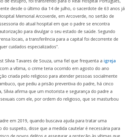
 de estupro, foi transferido para o Real Hospital Português,
ente desde o último dia 14 de julho, o sacerdote de 63 anos já
 Hospital Memorial Arcoverde, em Arcoverde, no sertão de
assessoria do atual hospital em que o padre se encontra
autorização para divulgar o seu estado de saúde. Segundo
ensa locais, a transferência para a capital foi decorrente de
quer cuidados especializados”.
st Sílvia Tavares de Souza, uma fiel que frequenta a
igreja
om a vítima, o crime teria ocorrido em agosto do ano
ção criada pelo religioso para atender pessoas socialmente
ambuco, que pediu a prisão preventiva do padre, há cinco
ia, Sílvia afirma que um motorista e segurança do padre a
sexuais com ele, por ordem do religioso, que se masturbou
padre em 2019, quando buscava ajuda para tratar uma
ão do suspeito, disse que a medida cautelar é necessária para
 risco de novos delitos e assegurar a proteção às vítimas que