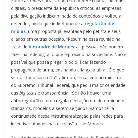
Sobre as redes sociais, que Lula prefere chamar de redes
digitais, o presidente da República criticou as empresas
pela divulgação indiscriminada de conteúdos e voltou a
defender, ainda que indiretamente a
regulação das
mídias
, uma proposta já levantada pelo petista e seus
aliados em outras ocasião. “Resumiria essa reunião na
frase de
Alexandre de Moraes
: as pessoas não podem
fazer na rede digital o que é proibido na sociedade. Não é
possível que possa pregar o ódio, ficar fazendo
propaganda de arma, ensinando criança a atirar. É o que
vemos todo santo dia”, afirmou, em aceno ao ministro
do Supremo Tribunal Federal, que pediu maior celeridade
das
big techs
e transparência. “Se não houver uma
autorregularão e uma regulamentação em determinados
standards, modelos a serem seguidos, vamos ter a
continuidade dessa instrumentalização pelas redes para
incentivar ataques nas escolas”, disse Moraes.
As autoridades se reuniram no Palácio do Planalto nesta