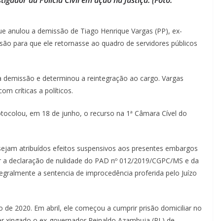
ue anulou a demissão de Tiago Henrique Vargas (PP), ex-
isão para que ele retornasse ao quadro de servidores públicos
ou a demissão e determinou a reintegração ao cargo. Vargas
m críticas a políticos.
otocolou, em 18 de junho, o recurso na 1ª Câmara Cível do
 sejam atribuídos efeitos suspensivos aos presentes embargos
r a declaração de nulidade do PAD nº 012/2019/CGPC/MS e da
egralmente a sentencia de improcedência proferida pelo Juízo
 de 2020. Em abril, ele começou a cumprir prisão domiciliar no
 ter xingado o ex-governador Reinaldo Azambuja (PL) de