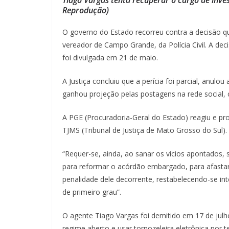
Reprodução)
O governo do Estado recorreu contra a decisão q
vereador de Campo Grande, da Polícia Civil. A dec
foi divulgada em 21 de maio.
A Justiça concluiu que a perícia foi parcial, anul
ganhou projeção pelas postagens na rede social, co
A PGE (Procuradoria-Geral do Estado) reagiu e pr
TJMS (Tribunal de Justiça de Mato Grosso do Sul).
“Requer-se, ainda, ao sanar os vícios apontados,
para reformar o acórdão embargado, para afasta
penalidade dele decorrente, restabelecendo-se int
de primeiro grau”.
O agente Tiago Vargas foi demitido em 17 de julho
regime aberto e usar tornozeleira eletrônica por