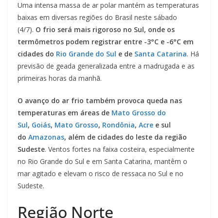
Uma intensa massa de ar polar mantém as temperaturas
baixas em diversas regiões do Brasil neste sábado
(4/7).
O frio será mais rigoroso no Sul, onde os
termômetros podem registrar entre -3°C e -6°C em
cidades do
Rio Grande do Sul
e de
Santa Catarina
. Há
previsão de geada generalizada entre a madrugada e as
primeiras horas da manhã.
O avanço do ar frio também provoca queda nas
temperaturas em áreas de
Mato Grosso do
Sul
,
Goiás
,
Mato Grosso
,
Rondônia
,
Acre
e sul
do
Amazonas
, além de cidades do leste da região
Sudeste
. Ventos fortes na faixa costeira, especialmente
no Rio Grande do Sul e em Santa Catarina, mantêm o
mar agitado e elevam o risco de ressaca no Sul e no
Sudeste.
Região Norte