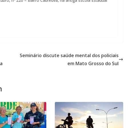
ubro, nº 220 – Bairro Cabreúva, na antiga Escola Estadual
Seminário discute saúde mental dos policiais
sa
em Mato Grosso do Sul
m