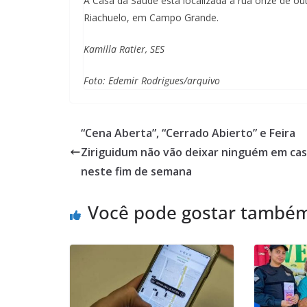
A Casa da Saúde está localizada a rua onze de out
Riachuelo, em Campo Grande.
Kamilla Ratier, SES
Foto: Edemir Rodrigues/arquivo
“Cena Aberta”, “Cerrado Abierto” e Feira
Ziriguidum não vão deixar ninguém em ca
neste fim de semana
Você pode gostar també