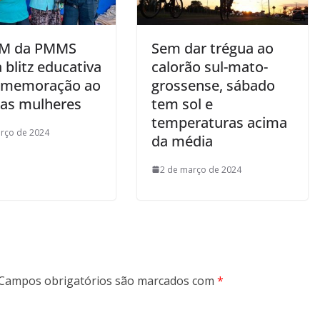
PM da PMMS
Sem dar trégua ao
a blitz educativa
calorão sul-mato-
omemoração ao
grossense, sábado
as mulheres
tem sol e
temperaturas acima
rço de 2024
da média
2 de março de 2024
Campos obrigatórios são marcados com
*