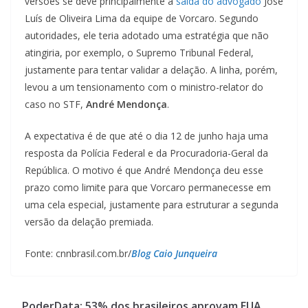
versões se deve principalmente à
saída do advogado
José
Luís de Oliveira Lima da equipe de Vorcaro. Segundo
autoridades, ele teria adotado uma estratégia que não
atingiria, por exemplo, o Supremo Tribunal Federal,
justamente para tentar validar a delação. A linha, porém,
levou a um tensionamento com o ministro-relator do
caso no STF,
André Mendonça
.
A expectativa é de que até o dia 12 de junho haja uma
resposta da Polícia Federal e da Procuradoria-Geral da
República. O motivo é que André Mendonça deu esse
prazo como limite para que Vorcaro permanecesse em
uma cela especial, justamente para estruturar a segunda
versão da delação premiada.
Fonte: cnnbrasil.com.br/
Blog
Caio Junqueira
PoderData: 53% dos brasileiros aprovam EUA