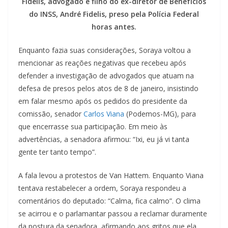
Fidelis, advogado e filho do ex-diretor de Benefícios
do INSS, André Fidelis, preso pela Polícia Federal
horas antes.
Enquanto fazia suas considerações, Soraya voltou a
mencionar as reações negativas que recebeu após
defender a investigação de advogados que atuam na
defesa de presos pelos atos de 8 de janeiro, insistindo
em falar mesmo após os pedidos do presidente da
comissão, senador
Carlos Viana
(Podemos-MG), para
que encerrasse sua participação. Em meio às
advertências, a senadora afirmou: “Ixi, eu já vi tanta
gente ter tanto tempo”.
A fala levou a protestos de Van Hattem. Enquanto Viana
tentava restabelecer a ordem, Soraya respondeu a
comentários do deputado: “Calma, fica calmo”. O clima
se acirrou e o parlamantar passou a reclamar duramente
da postura da senadora, afirmando aos gritos que ela