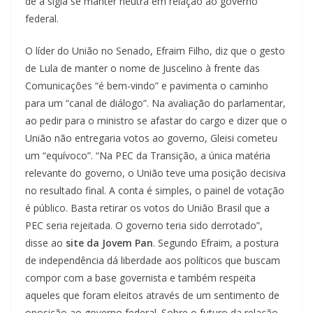
de a sigla se manter neutra em relação ao governo
federal.
O líder do União no Senado, Efraim Filho, diz que o gesto
de Lula de manter o nome de Juscelino à frente das
Comunicações “é bem-vindo” e pavimenta o caminho
para um “canal de diálogo”. Na avaliação do parlamentar,
ao pedir para o ministro se afastar do cargo e dizer que o
União não entregaria votos ao governo, Gleisi cometeu
um “equívoco”. “Na PEC da Transição, a única matéria
relevante do governo, o União teve uma posição decisiva
no resultado final. A conta é simples, o painel de votação
é público. Basta retirar os votos do União Brasil que a
PEC seria rejeitada. O governo teria sido derrotado”,
disse ao
site da Jovem Pan
. Segundo Efraim, a postura
de independência dá liberdade aos políticos que buscam
compor com a base governista e também respeita
aqueles que foram eleitos através de um sentimento de
oposição ao governo federal. Sobre o futuro da relação