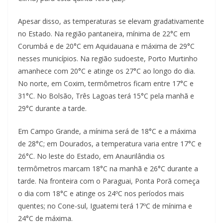
Apesar disso, as temperaturas se elevam gradativamente
no Estado. Na região pantaneira, mínima de 22°C em
Corumbá e de 20°C em Aquidauana e máxima de 29°C
nesses municípios. Na região sudoeste, Porto Murtinho
amanhece com 20°C e atinge os 27°C ao longo do dia.
No norte, em Coxim, termômetros ficam entre 17°C e
31°C. No Bolsão, Três Lagoas terá 15°C pela manhã e
29°C durante a tarde.
Em Campo Grande, a mínima será de 18°C e a máxima
de 28°C; em Dourados, a temperatura varia entre 17°C e
26°C. No leste do Estado, em Anaurilândia os
termômetros marcam 18°C na manhã e 26°C durante a
tarde. Na fronteira com o Paraguai, Ponta Porã começa
o dia com 18°C e atinge os 24ºC nos períodos mais
quentes; no Cone-sul, Iguatemi terá 17ºC de mínima e
24°C de máxima.