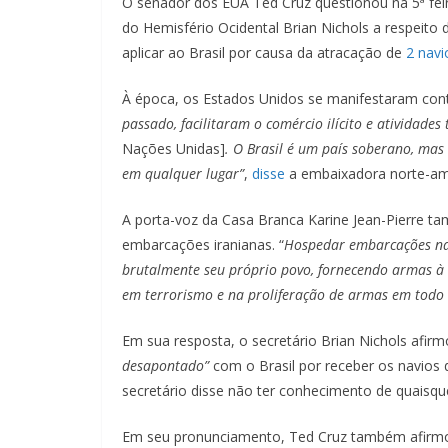
O senador dos EUA Ted Cruz questionou na 5ª feir
do Hemisfério Ocidental Brian Nichols a respeito
aplicar ao Brasil por causa da atracação de
2 navi
À época, os Estados Unidos se manifestaram contr
passado, facilitaram o comércio ilícito e atividades
Nações Unidas]
. O Brasil é um país soberano, mas
em qualquer lugar”
,
disse
a embaixadora norte-ame
A porta-voz da Casa Branca Karine Jean-Pierre tam
embarcações iranianas. “
Hospedar embarcações nav
brutalmente seu próprio povo, fornecendo armas à 
em terrorismo e na proliferação de armas em tod
Em sua resposta, o secretário Brian Nichols afi
desapontado”
com o Brasil por receber os navios 
secretário disse não ter conhecimento de quaisqu
Em seu pronunciamento, Ted Cruz também afirmo