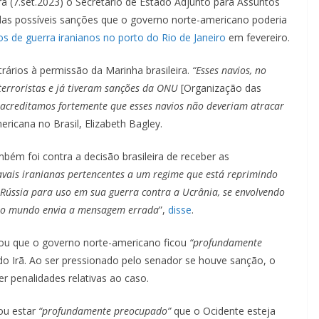
a (7.set.2023) o Secretário de Estado Adjunto para Assuntos
 das possíveis sanções que o governo norte-americano poderia
os de guerra iranianos no porto do Rio de Janeiro
em fevereiro.
ários à permissão da Marinha brasileira.
“Esses navios, no
 terroristas e já tiveram sanções da ONU
[Organização das
 acreditamos fortemente que esses navios não deveriam atracar
ricana no Brasil, Elizabeth Bagley.
bém foi contra a decisão brasileira de receber as
ais iranianas pertencentes a um regime que está reprimindo
Rússia para uso em sua guerra contra a Ucrânia, se envolvendo
o o mundo envia a mensagem errada
”,
disse
.
rmou que o governo norte-americano ficou
“profundamente
do Irã. Ao ser pressionado pelo senador se houve sanção, o
er penalidades relativas ao caso.
u estar
“profundamente preocupado”
que o Ocidente esteja