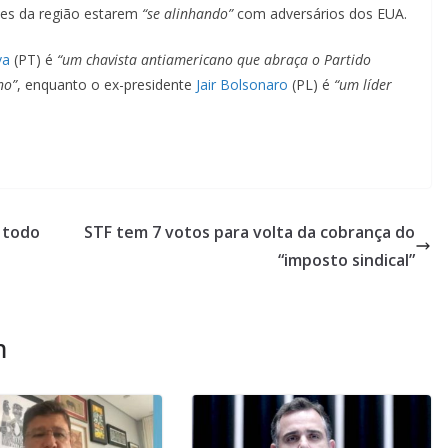
ses da região estarem
“se alinhando”
com adversários dos EUA.
va
(PT) é
“um chavista antiamericano que abraça o Partido
no”
, enquanto o ex-presidente
Jair Bolsonaro
(PL) é
“um líder
 todo
STF tem 7 votos para volta da cobrança do
“imposto sindical”
m