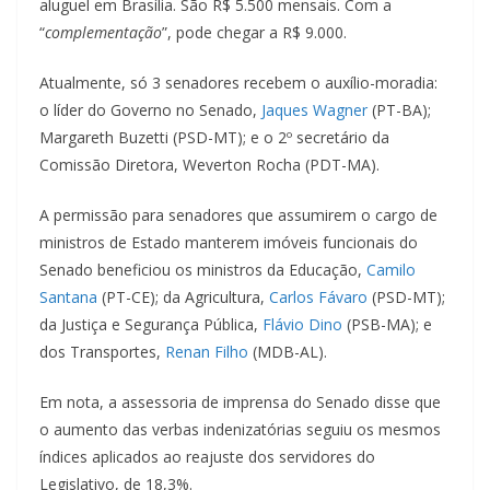
aluguel em Brasília. São R$ 5.500 mensais. Com a
“
complementação
”, pode chegar a R$ 9.000.
Atualmente, só 3 senadores recebem o auxílio-moradia:
o líder do Governo no Senado,
Jaques Wagner
(PT-BA);
Margareth Buzetti (PSD-MT); e o 2º secretário da
Comissão Diretora, Weverton Rocha (PDT-MA).
A permissão para senadores que assumirem o cargo de
ministros de Estado manterem imóveis funcionais do
Senado beneficiou os ministros da Educação,
Camilo
Santana
(PT-CE); da Agricultura,
Carlos Fávaro
(PSD-MT);
da Justiça e Segurança Pública,
Flávio Dino
(PSB-MA); e
dos Transportes,
Renan Filho
(MDB-AL).
Em nota, a assessoria de imprensa do Senado disse que
o aumento das verbas indenizatórias seguiu os mesmos
índices aplicados ao reajuste dos servidores do
Legislativo, de 18,3%.