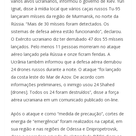
vários alvos ucranianos, informou o governo de Kiev. Yuri
Ignat, disse à mídia local que vários caças russos Tu-95
lançaram mísseis da região de Murmansk, no norte da
Rússia. “Mais de 30 mísseis foram detectados. Os
sistemas de defesa aérea estão funcionando”, declarou.
O Exército ucraniano diz ter derrubado 47 dos 55 mísseis
lançados. Pelo menos 11 pessoas morreram no ataque
aéreo lançado pela Rússia e onze ficram feridas. A
Ucrânia também informou que a defesa aérea derrubou
24 drones russos durante a noite. O ataque “foi lançado
da costa leste do Mar de Azov. De acordo com
informações preliminares, o inimigo usou 24 Shahed
[drones]. Todos os 24 foram destruídos”, disse a força
aérea ucraniana em um comunicado publicado on-line.
Após o ataque e como “medida de precaução”, cortes de
energia de “emergência” foram realizados na capital, em
sua região e nas regiões de Odessa e Dnipropetrovsk,