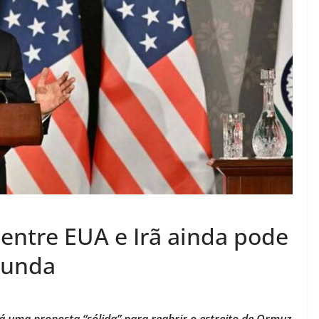
 entre EUA e Irã ainda pode
gunda
á uma proposta “sólida” para reabrir o estreito de Ormuz