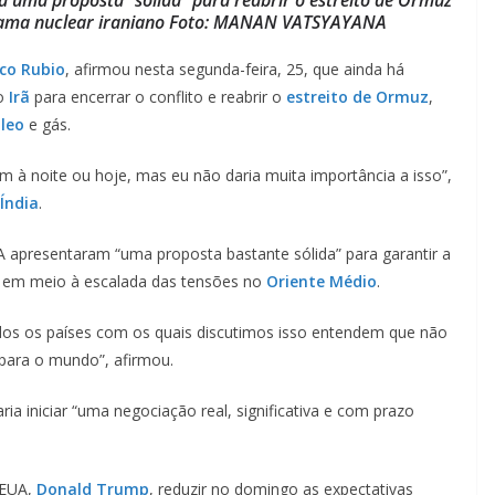
ograma nuclear iraniano Foto: MANAN VATSYAYANA
co Rubio
, afirmou nesta segunda-feira, 25, que ainda há
o
Irã
para encerrar o conflito e reabrir o
estreito de Ormuz
,
leo
e gás.
 à noite ou hoje, mas eu não daria muita importância a isso”,
Índia
.
 apresentaram “uma proposta bastante sólida” para garantir a
rã em meio à escalada das tensões no
Oriente Médio
.
dos os países com os quais discutimos isso entendem que não
para o mundo”, afirmou.
ia iniciar “uma negociação real, significativa e com prazo
 EUA,
Donald Trump
, reduzir no domingo as expectativas