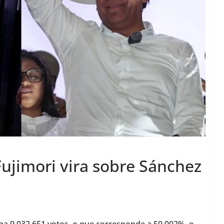
Fujimori vira sobre Sánchez
inha 9.032.651 votos, o que corresponde a 50,002%, e