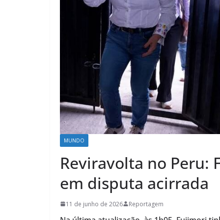
MUNDO
Reviravolta no Peru: 
em disputa acirrada
11 de junho de 2026
Reportagem
Na última atualização, às 1h05, Fujimori t