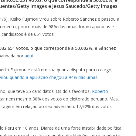
ifuentes/Getty Images e Jesus Saucedo/Getty Images
1/6), Keiko Fujimori virou sobre Roberto Sánchez e passou a
momento, pouco mais de 98% das urnas foram apuradas e
s candidatos é de 651 votos.
.032.651 votos, o que corresponde a 50,002%, e Sánchez
panhada por
aqui.
Alberto Fujimori e está em sua quarta disputa para o cargo,
virou quando a apuração chegou a 94% das urnas
.
rno, que teve 35 candidatos. Os dois favoritos,
Roberto
nçar nem mesmo 30% dos votos do eleitorado peruano. Mas,
tagem em relação ao seu adversário: 17,92% dos votos
o Peru em 10 anos. Diante de uma forte instabilidade política,
nalizar o mandato, foram quatro destituições, duas renúncias