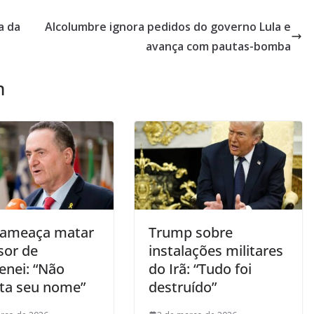
a da
Alcolumbre ignora pedidos do governo Lula e
avança com pautas-bomba
m
l ameaça matar
Trump sobre
sor de
instalações militares
nei: “Não
do Irã: “Tudo foi
ta seu nome”
destruído”