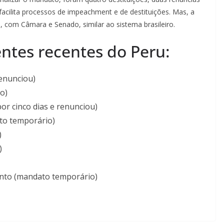
acilita processos de impeachment e de destituições. Mas, a
al, com Câmara e Senado, similar ao sistema brasileiro.
entes recentes do Peru:
renunciou)
do)
or cinco dias e renunciou)
ato temporário)
)
)
ento (mandato temporário)