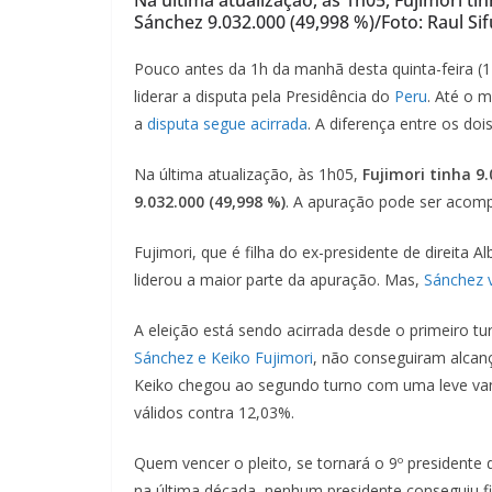
Sánchez 9.032.000 (49,998 %)/Foto: Raul S
Pouco antes da 1h da manhã desta quinta-feira (1
liderar a disputa pela Presidência do
Peru
. Até o 
a
disputa segue acirrada
. A diferença entre os doi
Na última atualização, às 1h05,
Fujimori tinha 9
9.032.000 (49,998 %)
. A apuração pode ser acom
Fujimori, que é filha do ex-presidente de direita 
liderou a maior parte da apuração. Mas,
Sánchez 
A eleição está sendo acirrada desde o primeiro tu
Sánchez e Keiko Fujimori
, não conseguiram alca
Keiko chegou ao segundo turno com uma leve van
válidos contra 12,03%.
Quem vencer o pleito, se tornará o 9º presidente d
na última década, nenhum presidente conseguiu fi