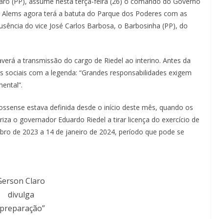
laro (PP), assume nesta terça-feira (26) o comando do Governo
 a Alems agora terá a batuta do Parque dos Poderes com as
usência do vice José Carlos Barbosa, o Barbosinha (PP), do
erá a transmissão do cargo de Riedel ao interino. Antes da
s sociais com a legenda: “Grandes responsabilidades exigem
ental”.
rossense estava definida desde o início deste mês, quando os
za o governador Eduardo Riedel a tirar licença do exercício de
mbro de 2023 a 14 de janeiro de 2024, período que pode se
Gerson Claro
divulga
“preparação”