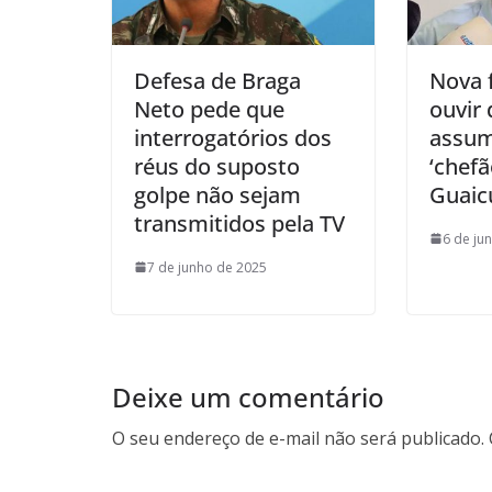
Defesa de Braga
Nova f
Neto pede que
ouvir 
interrogatórios dos
assum
réus do suposto
‘chefã
golpe não sejam
Guaic
transmitidos pela TV
6 de ju
7 de junho de 2025
Deixe um comentário
O seu endereço de e-mail não será publicado.