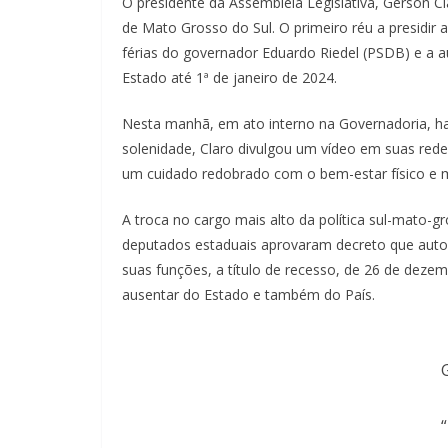
O presidente da Assembleia Legislativa, Gerson C
de Mato Grosso do Sul. O primeiro réu a presidir
férias do governador Eduardo Riedel (PSDB) e a a
Estado até 1ª de janeiro de 2024.
Nesta manhã, em ato interno na Governadoria, hav
solenidade, Claro divulgou um vídeo em suas rede
um cuidado redobrado com o bem-estar físico e m
A troca no cargo mais alto da política sul-mato-g
deputados estaduais aprovaram decreto que autori
suas funções, a título de recesso, de 26 de deze
ausentar do Estado e também do País.