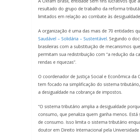
A Oxfam Brasil, entidade sem fins lucrativos que
resultado do grupo de trabalho da reforma tribut
limitados em relação ao combate às desigualdade
A organização é uma das mais de 70 entidades q
Saudável – Solidária – Sustentável
. Segundo o doc
brasileiras com a substituição de mecanismos q
permitam sua redistribuição com “a redução da car
rendas e riquezas”.
O coordenador de Justiça Social e Econômica da O
tem focado na simplificação do sistema tributário
a desigualdade na cobrança de impostos.
“O sistema tributário amplia a desigualdade porqu
consumo, que penaliza quem ganha menos. Está se
de consumo. Isso limita o sistema tributário en
doutor em Direito Internacional pela Universidade