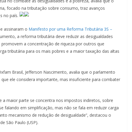
 atua no combate às desigualdades e à pobreza, avalia que o
ária, focado na tributação sobre consumo, traz avanços
s no país.
ue assinaram o
Manifesto por uma Reforma Tributária 3S
–
umento, a reforma tributária deve reduzir as desigualdades
ue promovem a concentração de riqueza por outros que
ga tributária para os mais pobres e a maior taxação das altas
xfam Brasil, Jefferson Nascimento, avalia que o parlamento
, que ele considera importante, mas insuficiente para combater
e a maior parte se concentra nos impostos indiretos, sobre
 falando em simplificação, mas não se fala em reduzir carga
quanto mecanismo de redução de desigualdade”, destacou o
 de São Paulo (USP).