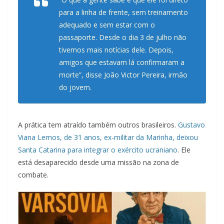
para a linha de frente, sem treinamento
adequado e sem estar com o
passaporte. Desde o dia 3 de julho não
tivemos mais notícias dele. Depois,
amigos que estavam lá confirmaram a
morte”, disse João Victor Pereira, irmão
do jovem.
A prática tem atraído também outros brasileiros.
Gustavo
Viana Lemos, de 31 anos, ex-militar da Marinha, deixou
Santa Catarina para integrar o exército ucraniano
. Ele
está desaparecido desde uma missão na zona de
combate.