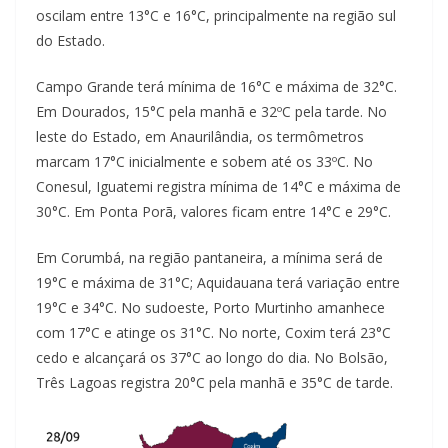
oscilam entre 13°C e 16°C, principalmente na região sul
do Estado.
Campo Grande terá mínima de 16°C e máxima de 32°C.
Em Dourados, 15°C pela manhã e 32ºC pela tarde. No
leste do Estado, em Anaurilândia, os termômetros
marcam 17°C inicialmente e sobem até os 33ºC. No
Conesul, Iguatemi registra mínima de 14°C e máxima de
30°C. Em Ponta Porã, valores ficam entre 14°C e 29°C.
Em Corumbá, na região pantaneira, a mínima será de
19°C e máxima de 31°C; Aquidauana terá variação entre
19°C e 34°C. No sudoeste, Porto Murtinho amanhece
com 17°C e atinge os 31°C. No norte, Coxim terá 23°C
cedo e alcançará os 37°C ao longo do dia. No Bolsão,
Três Lagoas registra 20°C pela manhã e 35°C de tarde.