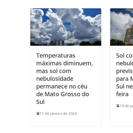
Temperaturas
Sol c
máximas diminuem,
nebul
mas sol com
previ
nebulosidade
para 
permanece no céu
Sul ne
de Mato Grosso do
feira
Sul
10 de j
11 de janeiro de 2024