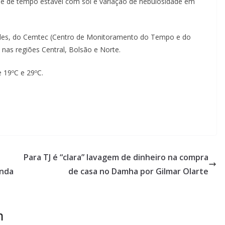
) é de tempo estável com sol e variação de nebulosidade em
des, do Cemtec (Centro de Monitoramento do Tempo e do
nas regiões Central, Bolsão e Norte.
 19ºC e 29ºC.
Para TJ é “clara” lavagem de dinheiro na compra
enda
de casa no Damha por Gilmar Olarte
m