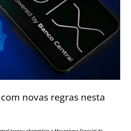
 com novas regras nesta
entral tornou obrigatório o Mecanismo Especial de