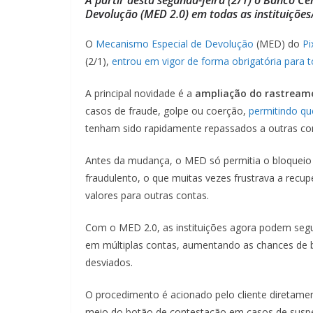
Devolução (MED 2.0) em todas as instituições
O
Mecanismo Especial de Devolução
(MED) do
Pi
(2/1),
entrou em vigor de forma obrigatória para to
A principal novidade é a
ampliação do rastreame
casos de fraude, golpe ou coerção,
permitindo qu
tenham sido rapidamente repassados a outras cont
Antes da mudança, o MED só permitia o bloqueio e
fraudulento, o que muitas vezes frustrava a recup
valores para outras contas.
Com o MED 2.0, as instituições agora podem segu
em múltiplas contas, aumentando as chances de b
desviados.
O procedimento é acionado pelo cliente diretamen
meio do botão de contestação em casos de suspei