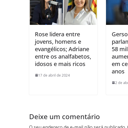
Rose lidera entre
Gerso
jovens, homens e
parla
evangélicos; Adriane
58 mi
entre os analfabetos,
aumen
idosos e mais ricos
em ce
anos
17 de abril de 2024
2 de ab
Deixe um comentário
O seu endereço de e-mail não será publicado.