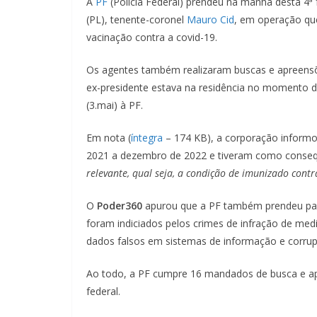
A
PF
(Polícia Federal) prendeu na manhã desta 4ª 
(PL), tenente-coronel
Mauro Cid
, em operação que
vacinação contra a covid-19.
Os agentes também realizaram buscas e apreen
ex-presidente estava na residência no momento da
(3.mai) à PF.
Em nota (
íntegra
– 174 KB), a corporação informo
2021 a dezembro de 2022 e tiveram como conseq
relevante, qual seja, a condição de imunizado contra
O
Poder360
apurou que a PF também prendeu part
foram indiciados pelos crimes de infração de medi
dados falsos em sistemas de informação e corru
Ao todo, a PF cumpre 16 mandados de busca e apre
federal.