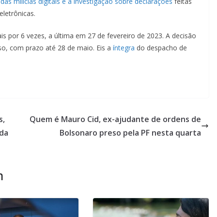
 das milícias digitais e a investigação sobre declarações
feitas
letrônicas.
tais por 6 vezes, a última em 27 de fevereiro de 2023. A decisão
so, com prazo até 28 de maio. Eis a
íntegra
do despacho de
s,
Quem é Mauro Cid, ex-ajudante de ordens de
ida
Bolsonaro preso pela PF nesta quarta
m