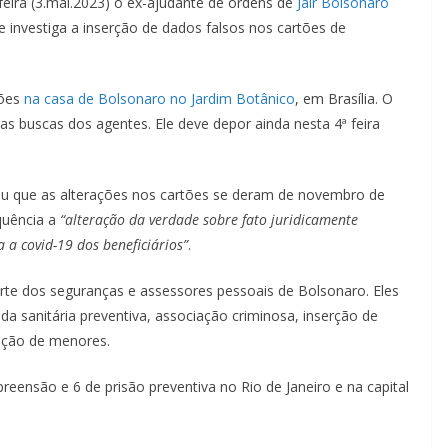
feira (3.mai.2023) o ex-ajudante de ordens de
Jair Bolsonaro
 investiga a inserção de dados falsos nos cartões de
sões
na casa de Bolsonaro no Jardim Botânico
, em Brasília. O
s buscas dos agentes. Ele deve depor ainda nesta 4ª feira
u que as alterações nos cartões se deram de novembro de
uência a
“alteração da verdade sobre fato juridicamente
 a covid-19 dos beneficiários”
.
e dos seguranças e assessores pessoais de Bolsonaro. Eles
da sanitária preventiva, associação criminosa, inserção de
pção de menores.
ensão e 6 de prisão preventiva no Rio de Janeiro e na capital