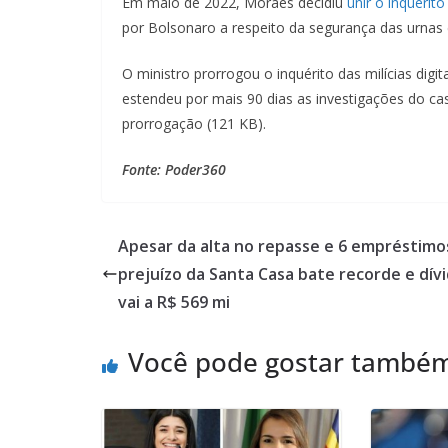
Em maio de 2022, Moraes decidiu
unir o inquérito
por Bolsonaro a respeito da segurança das urnas e
O ministro prorrogou o inquérito das milícias digi
estendeu por mais 90 dias as investigações do ca
prorrogação (121 KB).
Fonte: Poder360
Apesar da alta no repasse e 6 empréstimo
prejuízo da Santa Casa bate recorde e dív
vai a R$ 569 mi
Você pode gostar també