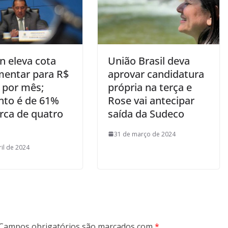
n eleva cota
União Brasil deva
mentar para R$
aprovar candidatura
l por mês;
própria na terça e
to é de 61%
Rose vai antecipar
rca de quatro
saída da Sudeco
31 de março de 2024
ril de 2024
Campos obrigatórios são marcados com
*