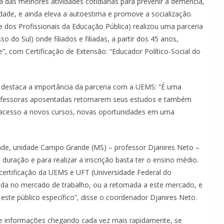
 das melhores atividades cotidianas para prevenir a demência,
ade, e ainda eleva a autoestima e promove a socialização.
dos Profissionais da Educação Pública) realizou uma parceria
do Sul) onde filiados e filiadas, a partir dos 45 anos,
”, com Certificação de Extensão: “Educador Político-Social do
, destaca a importância da parceria com a UEMS: “É uma
rofessoras aposentadas retomarem seus estudos e também
 acesso a novos cursos, novas oportunidades em uma
ade, unidade Campo Grande (MS) – professor Djanires Neto –
duração e para realizar a inscrição basta ter o ensino médio.
certificação da UEMS e UFT (Universidade Federal do
trada no mercado de trabalho, ou a retomada a este mercado, e
 este público específico”, disse o coordenador Djanires Neto.
 informações chegando cada vez mais rapidamente, se