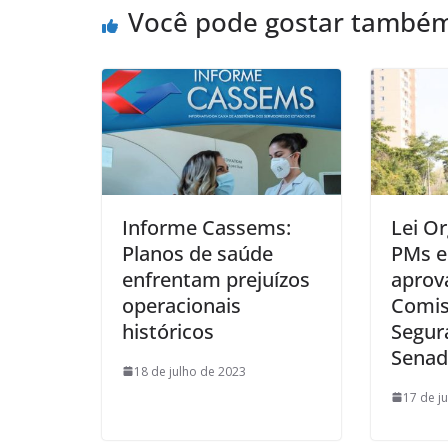
Você pode gostar també
Informe Cassems:
Lei O
Planos de saúde
PMs e
enfrentam prejuízos
aprov
operacionais
Comis
históricos
Segur
Sena
18 de julho de 2023
17 de j