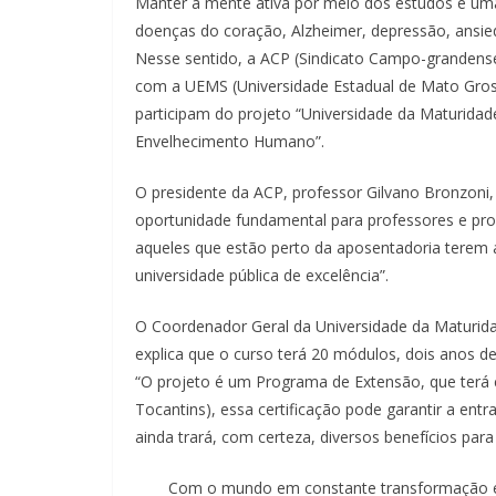
Manter a mente ativa por meio dos estudos é uma
doenças do coração, Alzheimer, depressão, ansied
Nesse sentido, a ACP (Sindicato Campo-grandense 
com a UEMS (Universidade Estadual de Mato Grosso 
participam do projeto “Universidade da Maturidade
Envelhecimento Humano”.
O presidente da ACP, professor Gilvano Bronzoni
oportunidade fundamental para professores e p
aqueles que estão perto da aposentadoria terem
universidade pública de excelência”.
O Coordenador Geral da Universidade da Maturid
explica que o curso terá 20 módulos, dois anos de 
“O projeto é um Programa de Extensão, que terá 
Tocantins), essa certificação pode garantir a en
ainda trará, com certeza, diversos benefícios para
Com o mundo em constante transformação e