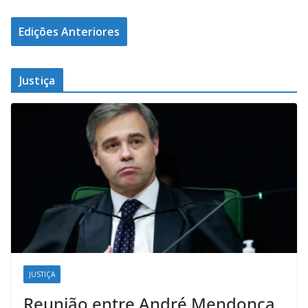
Edições Anteriores
Justiça
JUSTIÇA
Reunião entre André Mendonça