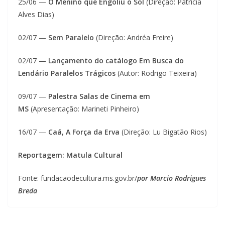
25/06 —
O Menino que Engoliu o Sol
(Direção: Patrícia
Alves Dias)
02/07 —
Sem Paralelo
(Direção: Andréa Freire)
02/07 —
Lançamento do catálogo Em Busca do
Lendário Paralelos Trágicos
(Autor: Rodrigo Teixeira)
09/07 —
Palestra Salas de Cinema em
MS
(Apresentação: Marineti Pinheiro)
16/07 —
Caá, A Força da Erva
(Direção: Lu Bigatão Rios)
Reportagem: Matula Cultural
Fonte: fundacaodecultura.ms.gov.br/
por Marcio Rodrigues
Breda