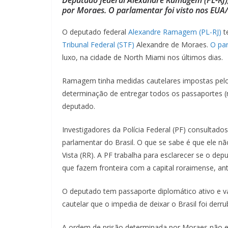
por Moraes. O parlamentar foi visto nos EUA
O deputado federal
Alexandre Ramagem (PL-RJ)
t
Tribunal Federal (STF)
Alexandre de Moraes.
O par
luxo, na cidade de North Miami nos últimos dias.
Ramagem tinha medidas cautelares impostas pelo 
determinação de entregar todos os passaportes (n
deputado.
Investigadores da Polícia Federal (PF) consultado
parlamentar do Brasil. O que se sabe é que ele n
Vista (RR). A PF trabalha para esclarecer se o de
que fazem fronteira com a capital roraimense, an
O deputado tem passaporte diplomático ativo e v
cautelar que o impedia de deixar o Brasil foi derr
A ordem de prisão determinada por Moraes não es