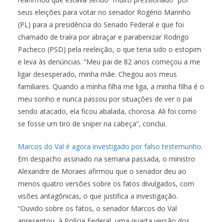
seus eleições para votar no senador Rogério Marinho
(PL) para a presidência do Senado Federal e que foi
chamado de traíra por abraçar e parabenizar Rodrigo
Pacheco (PSD) pela reeleição, o que teria sido o estopim
e leva às denúncias. “Meu pai de 82 anos começou a me
ligar desesperado, minha mãe. Chegou aos meus
familiares. Quando a minha filha me liga, a minha filha é o
meu sonho e nunca passou por situações de ver o pai
sendo atacado, ela ficou abalada, chorosa. Ali foi como
se fosse um tiro de sniper na cabeça”, conclui.
Marcos do Val é agora investigado por falso testemunho
.
Em despacho assinado na semana passada, o ministro
Alexandre de Moraes afirmou que o senador deu ao
menos quatro versões sobre os fatos divulgados, com
visões antagônicas, o que justifica a investigação.
“Ouvido sobre os fatos, o senador Marcos do Val
apresentou, à Polícia Federal, uma quarta versão dos