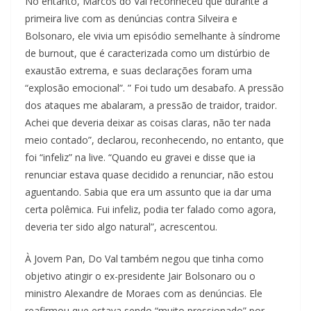
No entanto, Marcos do Val reconheceu que durante a
primeira live com as denúncias contra Silveira e
Bolsonaro, ele vivia um episódio semelhante à síndrome
de burnout, que é caracterizada como um distúrbio de
exaustão extrema, e suas declarações foram uma
“explosão emocional”. ” Foi tudo um desabafo. A pressão
dos ataques me abalaram, a pressão de traidor, traidor.
Achei que deveria deixar as coisas claras, não ter nada
meio contado”, declarou, reconhecendo, no entanto, que
foi “infeliz” na live. “Quando eu gravei e disse que ia
renunciar estava quase decidido a renunciar, não estou
aguentando. Sabia que era um assunto que ia dar uma
certa polêmica. Fui infeliz, podia ter falado como agora,
deveria ter sido algo natural”, acrescentou.
À Jovem Pan, Do Val também negou que tinha como
objetivo atingir o ex-presidente Jair Bolsonaro ou o
ministro Alexandre de Moraes com as denúncias. Ele
reafirmou que estava sendo “muito pressionado” por