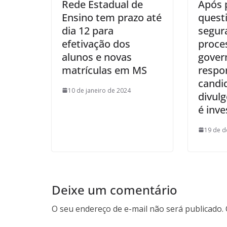
Rede Estadual de
Após 
Ensino tem prazo até
quest
dia 12 para
segur
efetivação dos
proces
alunos e novas
gover
matrículas em MS
respon
candi
10 de janeiro de 2024
divulg
é inve
19 de 
Deixe um comentário
O seu endereço de e-mail não será publicado.