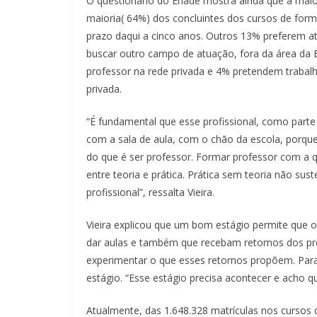
O questionário do Enade mostra ainda que a maio
maioria( 64%) dos concluintes dos cursos de form
prazo daqui a cinco anos. Outros 13% preferem 
buscar outro campo de atuação, fora da área da
professor na rede privada e 4% pretendem trabal
privada.
“É fundamental que esse profissional, como part
com a sala de aula, com o chão da escola, porque
do que é ser professor. Formar professor com a 
entre teoria e prática. Prática sem teoria não sus
profissional”, ressalta Vieira.
Vieira explicou que um bom estágio permite que 
dar aulas e também que recebam retornos dos pr
experimentar o que esses retornos propõem. Para
estágio. “Esse estágio precisa acontecer e acho q
Atualmente, das 1.648.328 matrículas nos cursos d