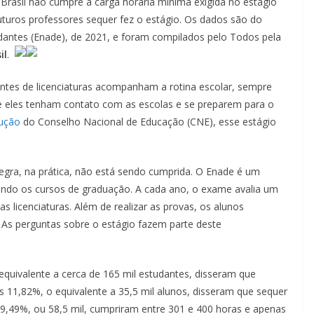
Brasil não cumpre a carga horária mínima exigida no estágio
futuros professores sequer fez o estágio. Os dados são do
ntes (Enade), de 2021, e foram compilados pelo Todos pela
il
.
antes de licenciaturas acompanham a rotina escolar, sempre
ue eles tenham contato com as escolas e se preparem para o
lução
do Conselho Nacional de Educação (CNE), esse estágio
gra, na prática, não está sendo cumprida. O Enade é um
indo os cursos de graduação. A cada ano, o exame avalia um
as licenciaturas. Além de realizar as provas, os alunos
As perguntas sobre o estágio fazem parte deste
equivalente a cerca de 165 mil estudantes, disseram que
 11,82%, o equivalente a 35,5 mil alunos, disseram que sequer
9,49%, ou 58,5 mil, cumpriram entre 301 e 400 horas e apenas