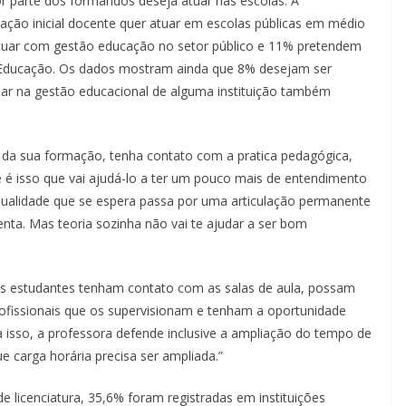
r parte dos formandos deseja atuar nas escolas. A
ação inicial docente quer atuar em escolas públicas em médio
atuar com gestão educação no setor público e 11% pretendem
 Educação. Os dados mostram ainda que 8% desejam ser
har na gestão educacional de alguma instituição também
e da sua formação, tenha contato com a pratica pedagógica,
 é isso que vai ajudá-lo a ter um pouco mais de entendimento
qualidade que se espera passa por uma articulação permanente
tenta. Mas teoria sozinha não vai te ajudar a ser bom
os estudantes tenham contato com as salas de aula, possam
ofissionais que os supervisionam e tenham a oportunidade
 isso, a professora defende inclusive a ampliação do tempo de
ue carga horária precisa ser ampliada.”
e licenciatura, 35,6% foram registradas em instituições