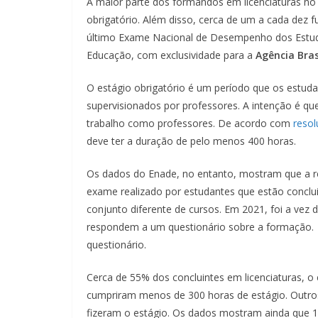
A maior parte dos formandos em licenciaturas no 
obrigatório. Além disso, cerca de um a cada dez 
último Exame Nacional de Desempenho dos Estuda
Educação, com exclusividade para a
Agência Bras
O estágio obrigatório é um período que os estud
supervisionados por professores. A intenção é q
trabalho como professores. De acordo com
reso
deve ter a duração de pelo menos 400 horas.
Os dados do Enade, no entanto, mostram que a re
exame realizado por estudantes que estão conclu
conjunto diferente de cursos. Em 2021, foi a vez d
respondem a um questionário sobre a formação. 
questionário.
Cerca de 55% dos concluintes em licenciaturas, o 
cumpriram menos de 300 horas de estágio. Outros
fizeram o estágio. Os dados mostram ainda que 1