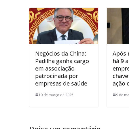
Negócios da China:
Após 
Padilha ganha cargo
há 9 a
em associação
empre
patrocinada por
chave
empresas de saúde
ação 
10 de março de 2025
9 de ma
Deixe um comentário