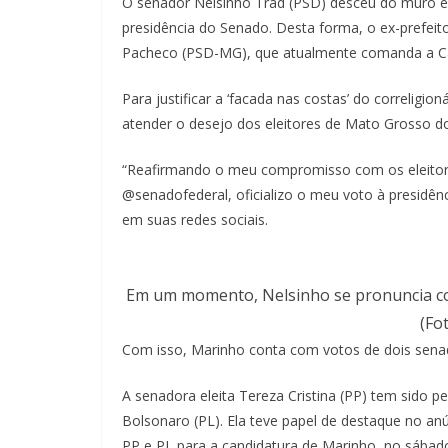
O senador Nelsinho Trad (PSD) desceu do muro e 
presidência do Senado. Desta forma, o ex-prefeit
Pacheco (PSD-MG), que atualmente comanda a Casa
Para justificar a ‘facada nas costas’ do correligio
atender o desejo dos eleitores de Mato Grosso do
“Reafirmando o meu compromisso com os eleitor
@senadofederal, oficializo o meu voto à presidê
em suas redes sociais.
Em um momento, Nelsinho se pronuncia como
(Fo
Com isso, Marinho conta com votos de dois sena
A senadora eleita Tereza Cristina (PP) tem sido p
Bolsonaro (PL). Ela teve papel de destaque no an
PP e PL para a candidatura de Marinho, no sábado