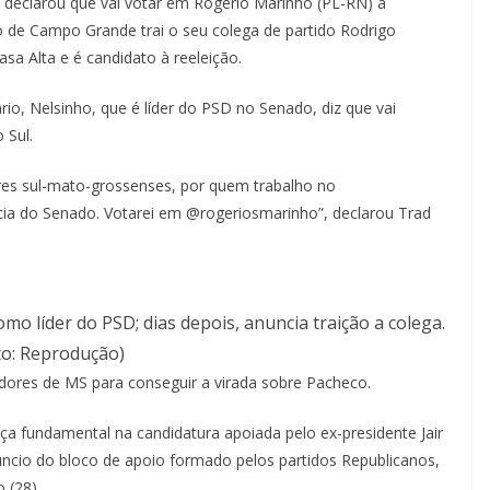
declarou que vai votar em Rogério Marinho (PL-RN) à
o de Campo Grande trai o seu colega de partido Rodrigo
 Alta e é candidato à reeleição.
nário, Nelsinho, que é líder do PSD no Senado, diz que vai
 Sul.
es sul-mato-grossenses, por quem trabalho no
ncia do Senado. Votarei em @rogeriosmarinho”, declarou Trad
 líder do PSD; dias depois, anuncia traição a colega.
to: Reprodução)
dores de MS para conseguir a virada sobre Pacheco.
eça fundamental na candidatura apoiada pelo ex-presidente Jair
úncio do bloco de apoio formado pelos partidos Republicanos,
 (28).