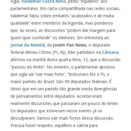
sigla,
Valdemar Costa Neto
, pediu “equilíbrio” aos
parlamentares. Em carta compartilhada nas redes sociais,
Valdemar falou sobre embates “acalorados e de muita
qualidade” entre membros da legenda, mas ponderou
que, às vezes, as discussões “podem dar margem para
quem quer confundir” os eleitores. Em entrevista ao
Jornal da Manhã
, da
Jovem Pan News
, o deputado
federal Altineu Côrtes (PL-RJ), líder partidário na
Câmara
,
afirmou na manhã desta quarta-feira, 12, que a discussão
“passou do limite”. No entanto, o parlamentar apostou
que sigla vai “sair mais forte”. “Bolsonaro fez o PL o
maior partido do Brasil. São 99 deputados federais. É
óbvio que em um partido tão grande existe divergências
de pensamentos entre deputados. Aconteceram
realmente discussões que passaram um pouco do limite.
Os deputados que estiveram nesse evento já se
desculparam. Vamos sair mais fortes dessa discussão.
Precisa haver respeito, equilíbrio e calma para