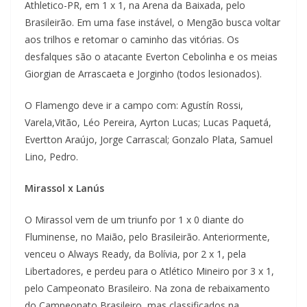
Athletico-PR, em 1 x 1, na Arena da Baixada, pelo
Brasileirão. Em uma fase instável, o Mengão busca voltar
aos trilhos e retomar o caminho das vitórias. Os
desfalques são o atacante Everton Cebolinha e os meias
Giorgian de Arrascaeta e Jorginho (todos lesionados).
O Flamengo deve ir a campo com: Agustín Rossi,
Varela,Vitão, Léo Pereira, Ayrton Lucas; Lucas Paquetá,
Evertton Araújo, Jorge Carrascal; Gonzalo Plata, Samuel
Lino, Pedro.
Mirassol x Lanús
O Mirassol vem de um triunfo por 1 x 0 diante do
Fluminense, no Maião, pelo Brasileirão. Anteriormente,
venceu o Always Ready, da Bolívia, por 2 x 1, pela
Libertadores, e perdeu para o Atlético Mineiro por 3 x 1,
pelo Campeonato Brasileiro. Na zona de rebaixamento
do Campeonato Brasileiro, mas classificados na