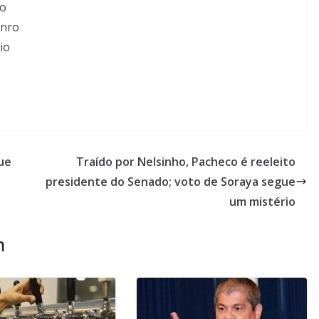
so
enro
io
que
Traído por Nelsinho, Pacheco é reeleito
presidente do Senado; voto de Soraya segue
um mistério
m