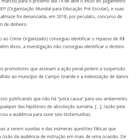
l, marcou para o próximo dia 14 de abril o início do julgamento
EP (Organização Mundial para Educação Pré-Escolar), e suas
ia Salmaze foi denunciada, em 2018, por peculato, concurso de
m de dinheiro.
 ao Crime Organizado) conseguiu identificar o repasse de R$
Além disso, a investigação não conseguiu identificar o destino
seis promotores que assinam a ação penal pedem a suspensão
 milhão ao município de Campo Grande e a indenização de danos
esso justificando que não há “justa causa” para seu andamento.
ualquer das hipóteses de absolvição sumária, […], razão pela
cou a audiência para ouvir seis testemunhas.
as a serem ouvidas e das inúmeras questões fáticas que
 cisão da audiência de instrução em mais de uma ocasião. De