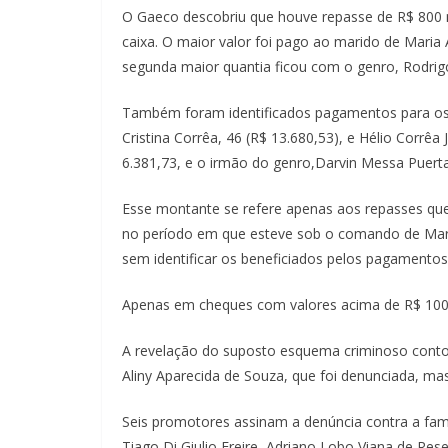
O Gaeco descobriu que houve repasse de R$ 800 m
caixa. O maior valor foi pago ao marido de Maria 
segunda maior quantia ficou com o genro, Rodrig
Também foram identificados pagamentos para os f
Cristina Corrêa, 46 (R$ 13.680,53), e Hélio Corrêa
6.381,73, e o irmão do genro,Darvin Messa Puert
Esse montante se refere apenas aos repasses que
no período em que esteve sob o comando de Mar
sem identificar os beneficiados pelos pagamentos
Apenas em cheques com valores acima de R$ 100
A revelação do suposto esquema criminoso conto
Aliny Aparecida de Souza, que foi denunciada, ma
Seis promotores assinam a denúncia contra a fam
Tiago Di Giulio Freire, Adriano Lobo Viana de Rese