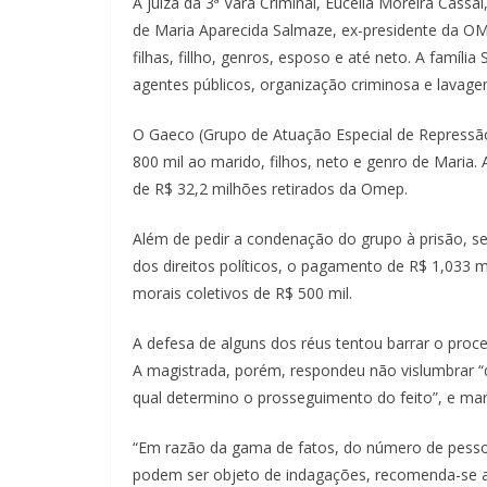
A juíza da 3ª Vara Criminal, Eucelia Moreira Cassa
de Maria Aparecida Salmaze, ex-presidente da OM
filhas, fillho, genros, esposo e até neto. A famíl
agentes públicos, organização criminosa e lavage
O Gaeco (Grupo de Atuação Especial de Repressão
800 mil ao marido, filhos, neto e genro de Maria. 
de R$ 32,2 milhões retirados da Omep.
Além de pedir a condenação do grupo à prisão, 
dos direitos políticos, o pagamento de R$ 1,033
morais coletivos de R$ 500 mil.
A defesa de alguns dos réus tentou barrar o proc
A magistrada, porém, respondeu não vislumbrar “q
qual determino o prosseguimento do feito”, e mar
“Em razão da gama de fatos, do número de pesso
podem ser objeto de indagações, recomenda-se a