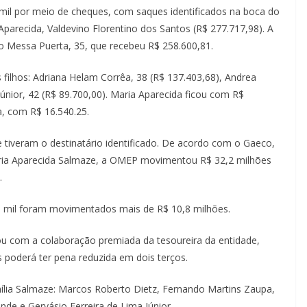
il por meio de cheques, com saques identificados na boca do
Aparecida, Valdevino Florentino dos Santos (R$ 277.717,98). A
o Messa Puerta, 35, que recebeu R$ 258.600,81.
ilhos: Adriana Helam Corrêa, 38 (R$ 137.403,68), Andrea
 Júnior, 42 (R$ 89.700,00). Maria Aparecida ficou com R$
a, com R$ 16.540.25.
 tiveram o destinatário identificado. De acordo com o Gaeco,
ia Aparecida Salmaze, a OMEP movimentou R$ 32,2 milhões
.
 mil foram movimentados mais de R$ 10,8 milhões.
u com a colaboração premiada da tesoureira da entidade,
s poderá ter pena reduzida em dois terços.
ília Salmaze: Marcos Roberto Dietz, Fernando Martins Zaupa,
nde e Gervásio Ferreira de Lima Júnior.