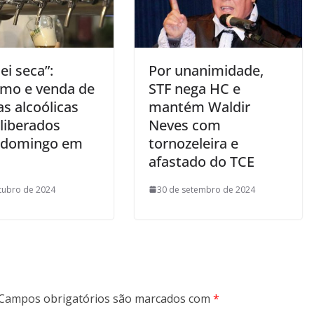
ei seca”:
Por unanimidade,
mo e venda de
STF nega HC e
s alcoólicas
mantém Waldir
 liberados
Neves com
 domingo em
tornozeleira e
afastado do TCE
tubro de 2024
30 de setembro de 2024
Campos obrigatórios são marcados com
*