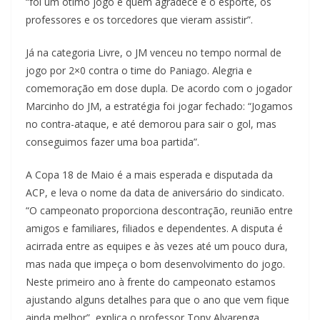
“foi um ótimo jogo e quem agradece é o esporte, os
professores e os torcedores que vieram assistir”.
Já na categoria Livre, o JM venceu no tempo normal de
jogo por 2×0 contra o time do Paniago. Alegria e
comemoração em dose dupla. De acordo com o jogador
Marcinho do JM, a estratégia foi jogar fechado: “Jogamos
no contra-ataque, e até demorou para sair o gol, mas
conseguimos fazer uma boa partida”.
A Copa 18 de Maio é a mais esperada e disputada da
ACP, e leva o nome da data de aniversário do sindicato.
“O campeonato proporciona descontração, reunião entre
amigos e familiares, filiados e dependentes. A disputa é
acirrada entre as equipes e às vezes até um pouco dura,
mas nada que impeça o bom desenvolvimento do jogo.
Neste primeiro ano à frente do campeonato estamos
ajustando alguns detalhes para que o ano que vem fique
ainda melhor”, explica o professor Tony Alvarenga,