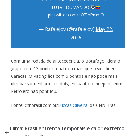
FUTVE DOMANDO
pic.twitter.com/qQZlnPmhIO
— Rafalejov (@rafalejov)
May 22,
2026
Com uma rodada de antecedência, o Botafogo lidera o
grupo com 13 pontos, quatro a mais que o vice-líder
Caracas. O Racing fica com 5 pontos e não pode mais
ultrapassar nenhum dos dois, enquanto o Independiente
Petrolero não pontuou.
Fonte: cnnbrasil.com.br/
Luccas Oliveira
, da CNN Brasil
Clima: Brasil enfrenta temporais e calor extremo