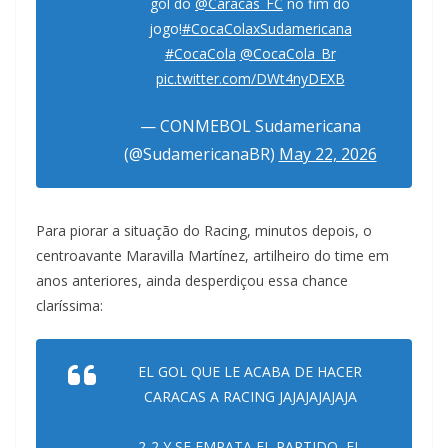
gol do
@Caracas_FC
no fim do
jogo!
#CocaColaxSudamericana
#CocaCola
@CocaCola_Br
pic.twitter.com/DWt4nyDEXB
— CONMEBOL Sudamericana
(@SudamericanaBR)
May 22, 2026
Para piorar a situação do Racing, minutos depois, o
centroavante Maravilla Martínez, artilheiro do time em
anos anteriores, ainda desperdiçou essa chance
claríssima:
EL GOL QUE LE ACABA DE HACER
CARACAS A RACING JAJAJAJAJAJA
2-2 Y SE EMPATA EL PARTIDO, EL