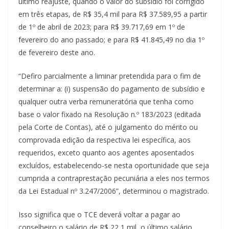
último reajuste, quando o valor do subsídio foi corrigido
em três etapas, de R$ 35,4 mil para R$ 37.589,95 a partir
de 1º de abril de 2023; para R$ 39.717,69 em 1º de
fevereiro do ano passado; e para R$ 41.845,49 no dia 1º
de fevereiro deste ano.
“Defiro parcialmente a liminar pretendida para o fim de
determinar a: (i) suspensão do pagamento de subsídio e
qualquer outra verba remuneratória que tenha como
base o valor fixado na Resolução n.º 183/2023 (editada
pela Corte de Contas), até o julgamento do mérito ou
comprovada edição da respectiva lei específica, aos
requeridos, exceto quanto aos agentes aposentados
excluídos, estabelecendo-se nesta oportunidade que seja
cumprida a contraprestação pecuniária a eles nos termos
da Lei Estadual nº 3.247/2006”, determinou o magistrado.
Isso significa que o TCE deverá voltar a pagar ao
conselheiro o salário de R$ 22,1 mil, o último salário