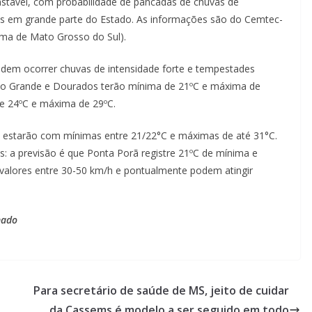
instável, com probabilidade de pancadas de chuvas de
as em grande parte do Estado. As informações são do Cemtec-
ma de Mato Grosso do Sul).
odem ocorrer chuvas de intensidade forte e tempestades
po Grande e Dourados terão mínima de 21ºC e máxima de
e 24ºC e máxima de 29ºC.
 estarão com mínimas entre 21/22°C e máximas de até 31°C.
: a previsão é que Ponta Porã registre 21ºC de mínima e
valores entre 30-50 km/h e pontualmente podem atingir
nado
Para secretário de saúde de MS, jeito de cuidar
da Cassems é modelo a ser seguido em todo