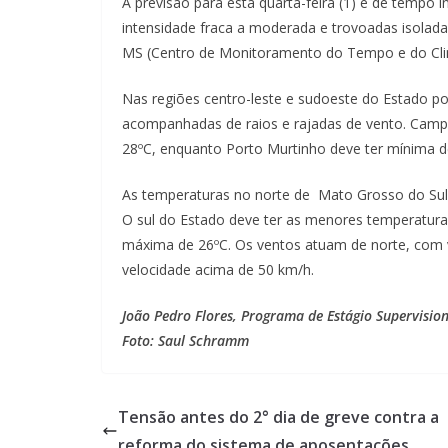
A previsão para esta quarta-feira (1) é de tempo 
intensidade fraca a moderada e trovoadas isolad
MS (Centro de Monitoramento do Tempo e do Cli
Nas regiões centro-leste e sudoeste do Estado p
acompanhadas de raios e rajadas de vento. Cam
28ºC, enquanto Porto Murtinho deve ter mínima d
As temperaturas no norte de Mato Grosso do Sul
O sul do Estado deve ter as menores temperaturas
máxima de 26ºC. Os ventos atuam de norte, com 
velocidade acima de 50 km/h.
João Pedro Flores, Programa de Estágio Supervisio
Foto: Saul Schramm
Tensão antes do 2° dia de greve contra a
reforma do sistema de aposentações