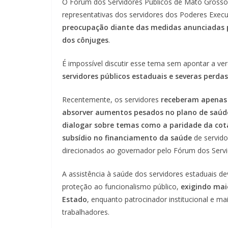
O Fórum dos Servidores Públicos de Mato Grosso 
representativas dos servidores dos Poderes Execut
preocupação diante das medidas anunciadas p
dos cônjuges
.
É impossível discutir esse tema sem apontar a v
servidores públicos estaduais e severas perdas
Recentemente, os servidores
receberam apenas 3
absorver aumentos pesados no plano de saúd
dialogar sobre temas como a paridade da cot
subsídio no financiamento da saúde
de servido
direcionados ao governador pelo Fórum dos Servi
A assistência à saúde dos servidores estaduais 
proteção ao funcionalismo público,
exigindo mai
Estado
, enquanto patrocinador institucional e m
trabalhadores.