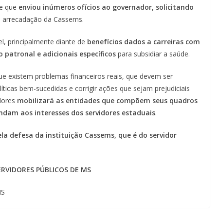
ce que
enviou inúmeros ofícios ao governador, solicitando
na arrecadação da Cassems.
el, principalmente diante de
benefícios dados a carreiras com
 patronal e adicionais específicos
para subsidiar a saúde.
 existem problemas financeiros reais, que devem ser
ticas bem-sucedidas e corrigir ações que sejam prejudiciais
idores
mobilizará as entidades que compõem seus quadros
ndam aos interesses dos servidores estaduais
.
la defesa da instituição Cassems, que é do servidor
RVIDORES PÚBLICOS DE MS
MS