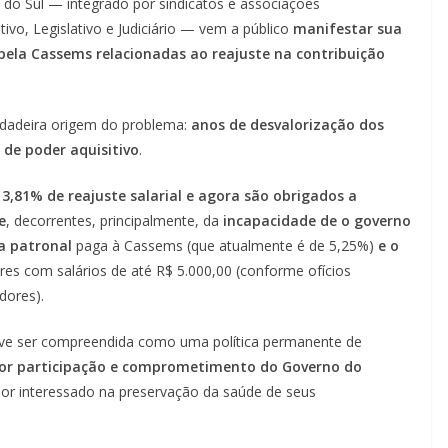
do Sul — integrado por sindicatos e associações
ivo, Legislativo e Judiciário — vem a público
manifestar sua
ela Cassems relacionadas ao reajuste na contribuição
erdadeira origem do problema:
anos de desvalorização dos
 de poder aquisitivo
.
,81% de reajuste salarial e agora são obrigados a
e
, decorrentes, principalmente, da
incapacidade de o governo
a patronal
paga à Cassems (que atualmente é de 5,25%)
e o
res com salários de até R$ 5.000,00 (conforme ofícios
dores).
deve ser compreendida como uma política permanente de
or participação e comprometimento do Governo do
aior interessado na preservação da saúde de seus