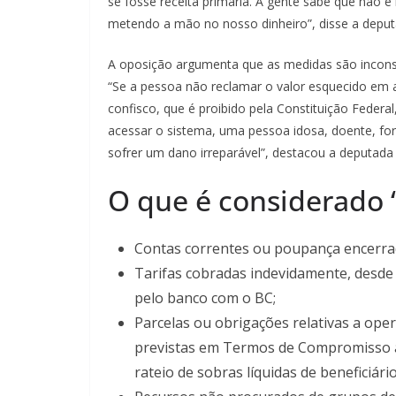
se fosse receita primária. A gente sabe que não é 
metendo a mão no nosso dinheiro”, disse a deput
A oposição argumenta que as medidas são inconsti
“Se a pessoa não reclamar o valor esquecido em at
confisco, que é proibido pela Constituição Federal,
acessar o sistema, uma pessoa idosa, doente, fo
sofrer um dano irreparável”, destacou a deputada 
O que é considerado 
Contas correntes ou poupança encerrad
Tarifas cobradas indevidamente, desd
pelo banco com o BC;
Parcelas ou obrigações relativas a ope
previstas em Termos de Compromisso a
rateio de sobras líquidas de beneficiári