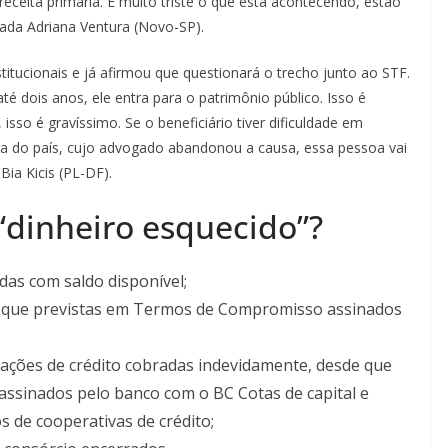
receita primária. É muito triste o que está acontecendo, estão
ada Adriana Ventura (Novo-SP).
tucionais e já afirmou que questionará o trecho junto ao STF.
é dois anos, ele entra para o patrimônio público. Isso é
 isso é gravíssimo. Se o beneficiário tiver dificuldade em
ra do país, cujo advogado abandonou a causa, essa pessoa vai
Bia Kicis (PL-DF).
“dinheiro esquecido”?
as com saldo disponível;
e que previstas em Termos de Compromisso assinados
rações de crédito cobradas indevidamente, desde que
ssinados pelo banco com o BC Cotas de capital e
os de cooperativas de crédito;