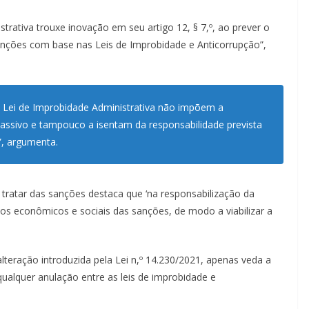
trativa trouxe inovação em seu artigo 12, § 7,º, ao prever o
 sanções com base nas Leis de Improbidade e Anticorrupção”,
a Lei de Improbidade Administrativa não impõem a
passivo e tampouco a isentam da responsabilidade prevista
”, argumenta.
ao tratar das sanções destaca que ‘na responsabilização da
tos econômicos e sociais das sanções, de modo a viabilizar a
lteração introduzida pela Lei n,º 14.230/2021, apenas veda a
qualquer anulação entre as leis de improbidade e