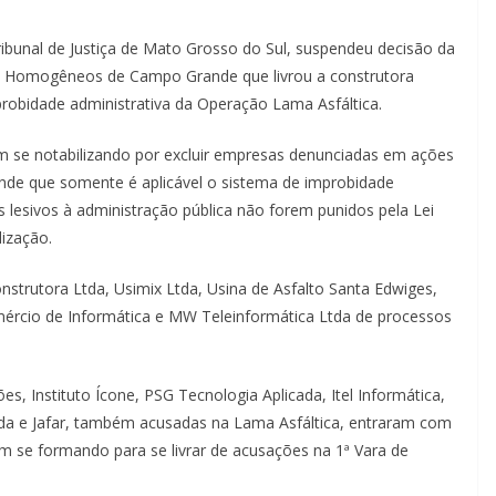
bunal de Justiça de Mato Grosso do Sul, suspendeu decisão da
uais Homogêneos de Campo Grande que livrou a construtora
robidade administrativa da Operação Lama Asfáltica.
vem se notabilizando por excluir empresas denunciadas em ações
ende que somente é aplicável o sistema de improbidade
s lesivos à administração pública não forem punidos pela Lei
lização.
strutora Ltda, Usimix Ltda, Usina de Asfalto Santa Edwiges,
mércio de Informática e MW Teleinformática Ltda de processos
, Instituto Ícone, PSG Tecnologia Aplicada, Itel Informática,
ada e Jafar, também acusadas na Lama Asfáltica, entraram com
m se formando para se livrar de acusações na 1ª Vara de