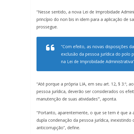
“Nesse sentido, a nova Lei de Improbidade Adminis
princípio do non bis in idem para a aplicação de
prossegue.
“Com efeito, as novas disposições d
exclusão da pessoa jurídica do polo 
na Lei de Improbidade Administrativa
“Até porque a própria LIA, em seu art. 12, § 3.º, 
pessoa jurídica, deverão ser considerados os efei
manutenção de suas atividades’”, aponta.
“Portanto, aparentemente, o que se tem é que a a
dupla condenação da pessoa jurídica, inexistindo 
anticorrupção”, define.