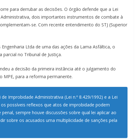
re para derrubar as decisões. O órgão defende que a Lei
 Administrativa, dois importantes instrumentos de combate à
, complementam-se. Com recente entendimento do STJ (Superior
s Engenharia Ltda de uma das ações da Lama Asfáltica, o
 parcial no Tribunal de Justiça.
eu a decisão da primeira instância até o julgamento do
lo MPE, para a reforma permanente.
 de Improbidade Administrativa (Lei n.º 8.429/1992) e a Lei
 e os possíveis reflexos que atos de improbidade podem
 penal, sempre houve discussões sobre qual lei aplicar ao
cidir sobre os acusados uma multiplicidade de sanções pela