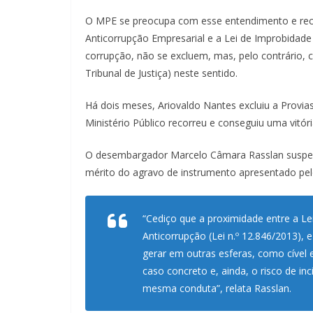
O MPE se preocupa com esse entendimento e recor
Anticorrupção Empresarial e a Lei de Improbidade
corrupção, não se excluem, mas, pelo contrário
Tribunal de Justiça) neste sentido.
Há dois meses, Ariovaldo Nantes excluiu a Provia
Ministério Público recorreu e conseguiu uma vitória
O desembargador Marcelo Câmara Rasslan suspend
mérito do agravo de instrumento apresentado pe
“Cediço que a proximidade entre a Lei
Anticorrupção (Lei n.º 12.846/2013),
gerar em outras esferas, como cível e
caso concreto e, ainda, o risco de in
mesma conduta”, relata Rasslan.