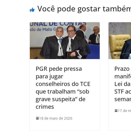
Você pode gostar també
PGR pede pressa
Prazo
para jugar
manif
conselheiros do TCE
Lei d
que trabalham “sob
STF a
grave suspeita” de
sema
crimes
17 de m
18 de maio de 2026