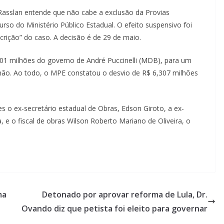
asslan entende que não cabe a exclusão da Provias
so do Ministério Público Estadual. O efeito suspensivo foi
scrição” do caso. A decisão é de 29 de maio.
801 milhões do governo de André Puccinelli (MDB), para um
hão. Ao todo, o MPE constatou o desvio de R$ 6,307 milhões
es o ex-secretário estadual de Obras, Edson Giroto, a ex-
 e o fiscal de obras Wilson Roberto Mariano de Oliveira, o
ma
Detonado por aprovar reforma de Lula, Dr.
Ovando diz que petista foi eleito para governar