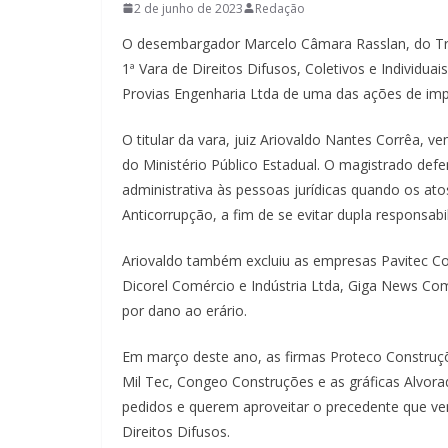
2 de junho de 2023
Redação
O desembargador Marcelo Câmara Rasslan, do Tri
1ª Vara de Direitos Difusos, Coletivos e Individ
Provias Engenharia Ltda de uma das ações de imp
O titular da vara, juiz Ariovaldo Nantes Corrêa, 
do Ministério Público Estadual. O magistrado def
administrativa às pessoas jurídicas quando os ato
Anticorrupção, a fim de se evitar dupla responsabi
Ariovaldo também excluiu as empresas Pavitec Con
Dicorel Comércio e Indústria Ltda, Giga News Co
por dano ao erário.
Em março deste ano, as firmas Proteco Construções
Mil Tec, Congeo Construções e as gráficas Alvor
pedidos e querem aproveitar o precedente que ve
Direitos Difusos.