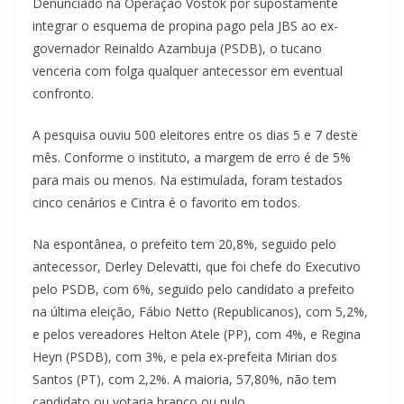
Denunciado na Operação Vostok por supostamente
integrar o esquema de propina pago pela JBS ao ex-
governador Reinaldo Azambuja (PSDB), o tucano
venceria com folga qualquer antecessor em eventual
confronto.
A pesquisa ouviu 500 eleitores entre os dias 5 e 7 deste
mês. Conforme o instituto, a margem de erro é de 5%
para mais ou menos. Na estimulada, foram testados
cinco cenários e Cintra é o favorito em todos.
Na espontânea, o prefeito tem 20,8%, seguido pelo
antecessor, Derley Delevatti, que foi chefe do Executivo
pelo PSDB, com 6%, seguido pelo candidato a prefeito
na última eleição, Fábio Netto (Republicanos), com 5,2%,
e pelos vereadores Helton Atele (PP), com 4%, e Regina
Heyn (PSDB), com 3%, e pela ex-prefeita Mirian dos
Santos (PT), com 2,2%. A maioria, 57,80%, não tem
candidato ou votaria branco ou nulo.