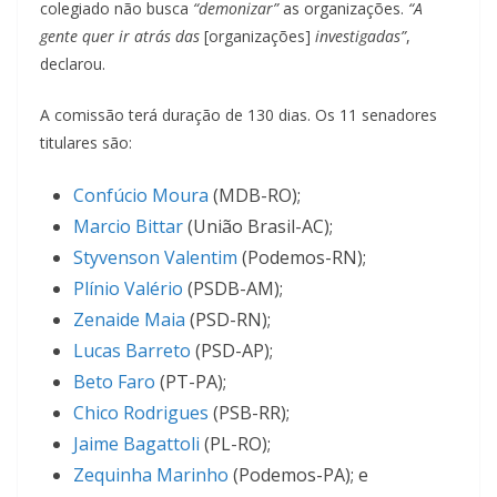
colegiado não busca
“demonizar”
as organizações.
“A
gente quer ir atrás das
[organizações]
investigadas”
,
declarou.
A comissão terá duração de 130 dias. Os 11 senadores
titulares são:
Confúcio Moura
(MDB-RO);
Marcio Bittar
(União Brasil-AC);
Styvenson Valentim
(Podemos-RN);
Plínio Valério
(PSDB-AM);
Zenaide Maia
(PSD-RN);
Lucas Barreto
(PSD-AP);
Beto Faro
(PT-PA);
Chico Rodrigues
(PSB-RR);
Jaime Bagattoli
(PL-RO);
Zequinha Marinho
(Podemos-PA); e