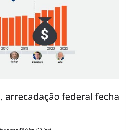
, arrecadação federal fecha
s nesta 5ª feira (22.jan)