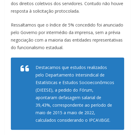
dos direitos coletivos dos servidores. Contudo não houve
resposta à solicitação protocolada.
Ressaltamos que o índice de 5% concedido foi anunciado
pelo Governo por intermédio da imprensa, sem a prévia
negociação com a maioria das entidades representativas
do funcionalismo estadual.
Destacamos que estudos realizados
pelo Departamento Intersindical de
Estatísticas e Estudos Socioeconômicos
(DIEESE), a pedido do Fórum,
apontaram defasagem salarial de
39,43%, correspondente ao período de
maio de 2015 a maio de 2022,
calculados considerando o IPCA\IBGE.