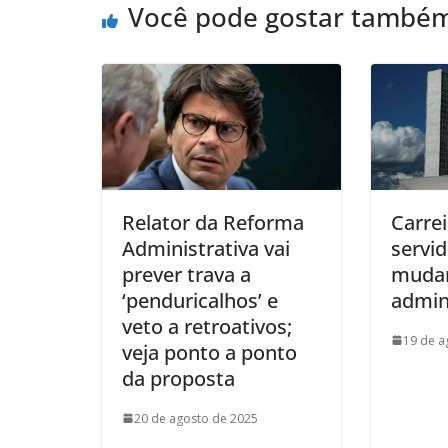
Você pode gostar també
Relator da Reforma
Carrei
Administrativa vai
servi
prever trava a
mudar
‘penduricalhos’ e
admin
veto a retroativos;
19 de a
veja ponto a ponto
da proposta
20 de agosto de 2025