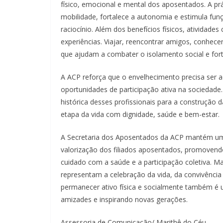
físico, emocional e mental dos aposentados. A pr
mobilidade, fortalece a autonomia e estimula fu
raciocínio. Além dos benefícios físicos, ativida
experiências. Viajar, reencontrar amigos, conhecer
que ajudam a combater o isolamento social e for
A ACP reforça que o envelhecimento precisa ser 
oportunidades de participação ativa na sociedade
histórica desses profissionais para a construção 
etapa da vida com dignidade, saúde e bem-estar.
A Secretaria dos Aposentados da ACP mantém um 
valorização dos filiados aposentados, promovendo
cuidado com a saúde e a participação coletiva. M
representam a celebração da vida, da convivênci
permanecer ativo física e socialmente também é u
amizades e inspirando novas gerações.
Assessoria de Comunicação/ Marithê do Céu