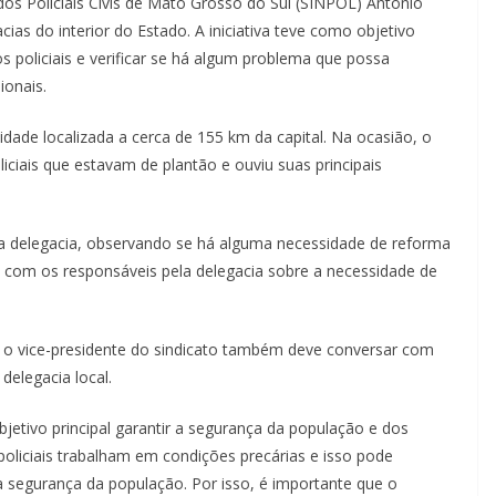
dos Policiais Civis de Mato Grosso do Sul (SINPOL) Antônio
cias do interior do Estado. A iniciativa teve como objetivo
 policiais e verificar se há algum problema que possa
ionais.
idade localizada a cerca de 155 km da capital. Na ocasião, o
iciais que estavam de plantão e ouviu suas principais
a delegacia, observando se há alguma necessidade de reforma
com os responsáveis pela delegacia sobre a necessidade de
e o vice-presidente do sindicato também deve conversar com
 delegacia local.
jetivo principal garantir a segurança da população e dos
policiais trabalham em condições precárias e isso pode
 segurança da população. Por isso, é importante que o