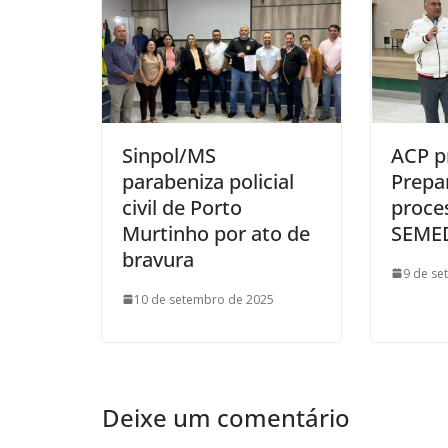
Sinpol/MS
ACP p
parabeniza policial
Prepa
civil de Porto
proces
Murtinho por ato de
SEME
bravura
9 de se
10 de setembro de 2025
Deixe um comentário