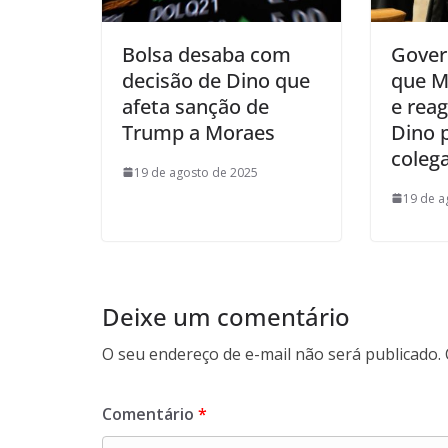
Bolsa desaba com
Gover
decisão de Dino que
que Mo
afeta sanção de
e reag
Trump a Moraes
Dino p
coleg
19 de agosto de 2025
19 de a
Deixe um comentário
O seu endereço de e-mail não será publicado.
Comentário
*