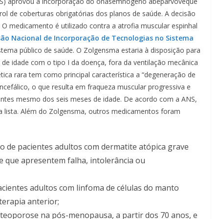
S) aprovou a incorporação do onasemnogeno abeparvoveque
l de coberturas obrigatórias dos planos de saúde. A decisão
 O medicamento é utilizado contra a atrofia muscular espinhal
ão Nacional de Incorporação de Tecnologias no Sistema
istema público de saúde. O Zolgensma estaria à disposição para
de idade com o tipo I da doença, fora da ventilação mecânica
tica rara tem como principal característica a “degeneração de
cefálico, o que resulta em fraqueza muscular progressiva e
ge antes mesmo dos seis meses de idade. De acordo com a ANS,
 da lista. Além do Zolgensma, outros medicamentos foram
o de pacientes adultos com dermatite atópica grave
e que apresentem falha, intolerância ou
cientes adultos com linfoma de células do manto
erapia anterior;
eoporose na pós-menopausa, a partir dos 70 anos, e