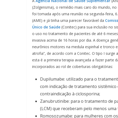
A
Agência Nacional de Saúde Suplementar
(AN
(Zolgensma), o remédio mais caro do mundo, no ro
foi tomada após uma reunião na segunda-feira, 6.
(AME) e já tinha uma parecer favorável da
Comiss
Único de Saúde
(Conitec) para sua inclusão no s
o uso no tratamento de pacientes de até 6 meses 
invasiva acima de 16 horas por dia. A doença gené
neurônios motores na medula espinhal e tronco en
atrofia”, de acordo com a Conitec. O tipo I sur
esta é a primeira terapia avançada a fazer parte
incorporados ao rol de coberturas obrigatórias:
Dupilumabe: utilizado para o tratament
com indicação de tratamento sistêmico 
contraindicação à ciclosporina;
Zanubrutinibe: para o tratamento de pa
(LCM) que receberam pelo menos uma t
Romosozumabe: para mulheres com ost